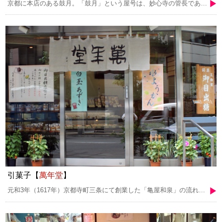
京都に本店のある鼓月。「鼓月」という屋号は、妙心寺の管長であった古川大航老師命名によるもの。この名前には、「打てば響く鼓に想いを寄せ、その名あまねく中天に響き、月にも届け」という願いが込められています。山紫水明の地、古都・京都の醸しだす風情と伝統ある京菓子の技術を活かしながら、そこに創造的な感覚を取り入れ、時代のニーズを捉えた商品づくりを行い、その柔軟な姿勢から「千寿せんべい」等に見てとれるよう、現在の鼓月のブランドイメージを確固たるものにしました。
引菓子【
萬年堂
】
元和3年（1617年）京都寺町三条にて創業した「亀屋和泉」の流れを汲む老舗店。1993年に11代目のご子息が飯田橋にて開業いたしました。明治中頃よりそれまでの高麗餅を赤飯に見立て「御目出糖」と名付け売り出しました。 看板の「御目出糖」の他にも「ありが糖う」等、お祝いの席に欠かせない商品を数多く取りそろえております。