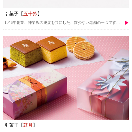
引菓子【
五十鈴
】
1946年創業。神楽坂の発展を共にした、数少ない老舗の一つです。代々受け継がれているものの一つが素材へのこだわり。和菓子に使用するこし餡、つぶ餡は、風味の勝る北海道産の最上級小豆のみを使用。その日の湿度や気温に配慮しながら、毎日丁寧に炊いております。「くりやま」という焼き菓子は、全国菓子大博覧会で副総裁賞を受賞している逸品。他にも有名な「神楽坂饅頭」や「雪路」、三色最中の「華車」等、季節感あふれる四季折々の和菓子をどうぞお楽しみください。
引菓子【
鼓月
】