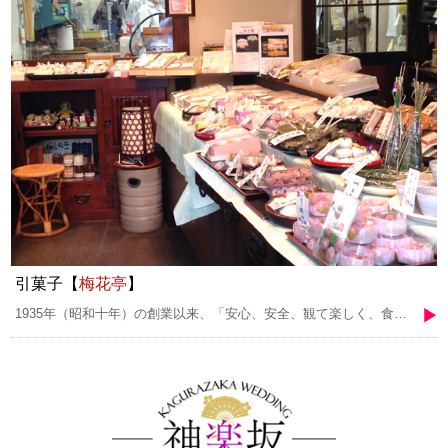
引菓子【
梅花亭
】
1935年（昭和十年）の創業以来、「安心、安全、観て楽しく、食べておいしい」を心がけて和菓子作りをしております。無添加にこだわり、国産の安心して食べられる素材を、心を込めた手仕事で、季節感あふれる和菓子に仕上げております。 特に当店自慢の餡は、豆から炊いており、しかも和菓子の皮に合わせて何種類も炊き分けてお作りしています。一つ一つ手作りした味を、是非お楽しみください。